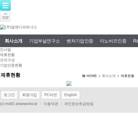
회사소개
기업부설연구소
벤처기업인증
이노비즈인증
R
인사말
제휴현황
조직구성
기업인증현황
제휴현황
HOME
회사소개
제휴현황
로그인
회원가입
PC버전
English
(c) rnd01.wiseworks.kr
l
이용약관
l
개인정보취급방침