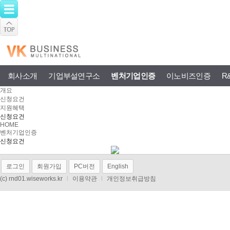
회사소개
기업부설연구소
벤처기업인증
이노비즈인증
R
개요
신청요건
지원혜택
신청요건
HOME
벤처기업인증
신청요건
로그인
회원가입
PC버전
English
(c) rnd01.wiseworks.kr
l
이용약관
l
개인정보취급방침